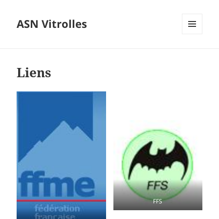
ASN Vitrolles
MENU
ET
WIDGETS
Liens
FFS