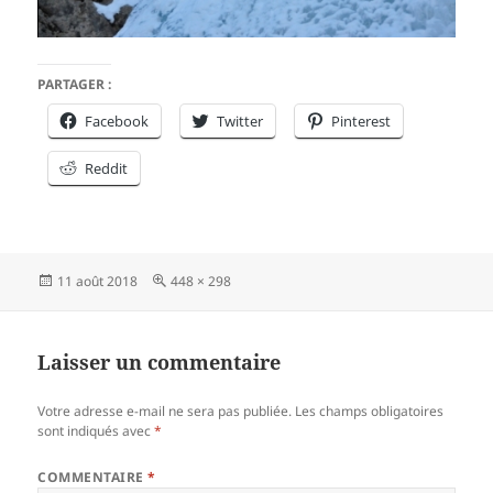
PARTAGER :
Facebook
Twitter
Pinterest
Reddit
Publié
Taille
11 août 2018
448 × 298
le
réelle
Laisser un commentaire
Votre adresse e-mail ne sera pas publiée.
Les champs obligatoires
sont indiqués avec
*
COMMENTAIRE
*