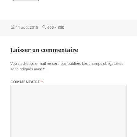
Publié
Taille
11 août 2018
600 × 800
le
réelle
Laisser un commentaire
Votre adresse e-mail ne sera pas publiée.
Les champs obligatoires
sont indiqués avec
*
COMMENTAIRE
*