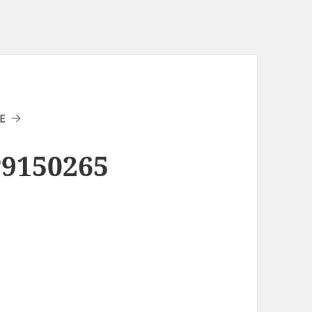
E
P9150265