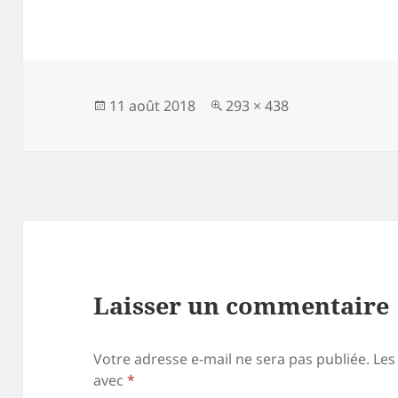
Publié
Taille
11 août 2018
293 × 438
le
réelle
Laisser un commentaire
Votre adresse e-mail ne sera pas publiée.
Les
avec
*