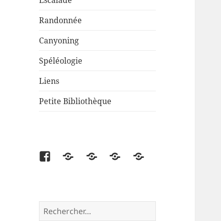
Escalade
Randonnée
Canyoning
Spéléologie
Liens
Petite Bibliothèque
Facebook
Partenaire
Liens
Cartes
Petite
disponibles
Bibliothèque
Rechercher :