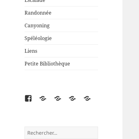
Escalade
Randonnée
Canyoning
Spéléologie
Liens
Petite Bibliothèque
Facebook
Partenaire
Liens
Cartes
Petite
disponibles
Bibliothèque
Rechercher :