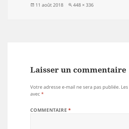
Publié
Taille
11 août 2018
448 × 336
le
réelle
Laisser un commentaire
Votre adresse e-mail ne sera pas publiée.
Les
avec
*
COMMENTAIRE
*