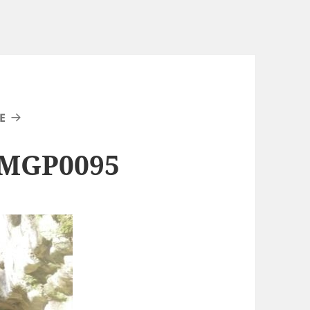
E
IMGP0095