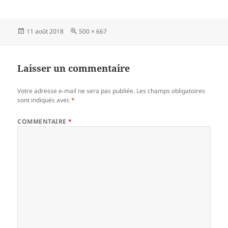
Publié
Taille
11 août 2018
500 × 667
le
réelle
Laisser un commentaire
Votre adresse e-mail ne sera pas publiée.
Les champs obligatoires
sont indiqués avec
*
COMMENTAIRE
*