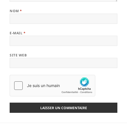
NOM
*
E-MAIL
*
SITE WEB
Navigation