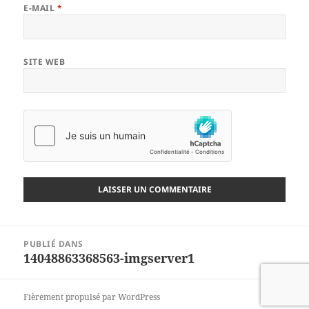
E-MAIL
*
SITE WEB
Navigation
PUBLIÉ DANS
de
14048863368563-imgserver1
l’article
Fièrement propulsé par WordPress