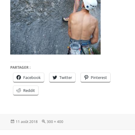
PARTAGER :
Facebook
Twitter
Pinterest
Reddit
Publié
Taille
11 août 2018
300 × 400
le
réelle