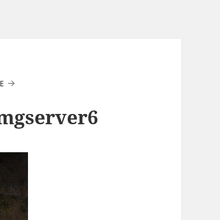
E
imgserver6