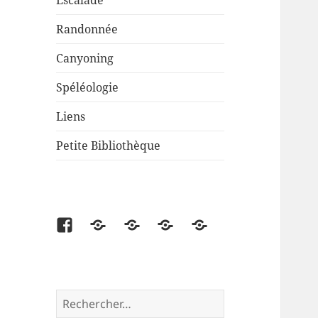
Escalade
Randonnée
Canyoning
Spéléologie
Liens
Petite Bibliothèque
Facebook
Partenaire
Liens
Cartes
Petite
disponibles
Bibliothèque
Rechercher :