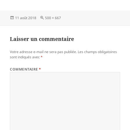
Publié
Taille
11 août 2018
500 × 667
le
réelle
Laisser un commentaire
Votre adresse e-mail ne sera pas publiée.
Les champs obligatoires
sont indiqués avec
*
COMMENTAIRE
*