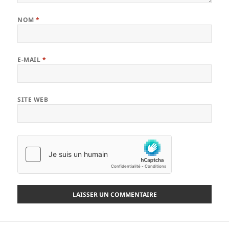
NOM
*
E-MAIL
*
SITE WEB
Navigation