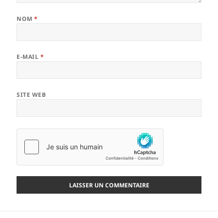
NOM
*
E-MAIL
*
SITE WEB
Navigation