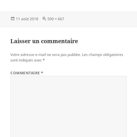
Publié
Taille
11 août 2018
500 × 667
le
réelle
Laisser un commentaire
Votre adresse e-mail ne sera pas publiée.
Les champs obligatoires
sont indiqués avec
*
COMMENTAIRE
*