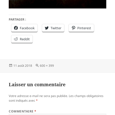
PARTAGER :
Facebook
Twitter
Pinterest
Reddit
Publié
Taille
11 août 2018
600 × 399
le
réelle
Laisser un commentaire
Votre adresse e-mail ne sera pas publiée.
Les champs obligatoires
sont indiqués avec
*
COMMENTAIRE
*