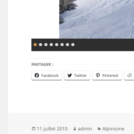
PARTAGER :
Facebook
Twitter
Pinterest
Publié
Auteur
Catégories
11 juillet 2010
admin
Alpinisme