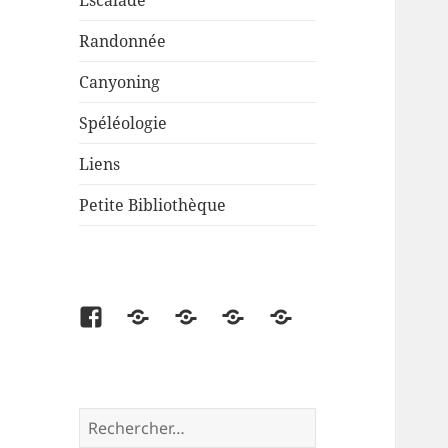
Escalade
Randonnée
Canyoning
Spéléologie
Liens
Petite Bibliothèque
Facebook
Partenaire
Liens
Cartes
Petite
disponibles
Bibliothèque
Rechercher :