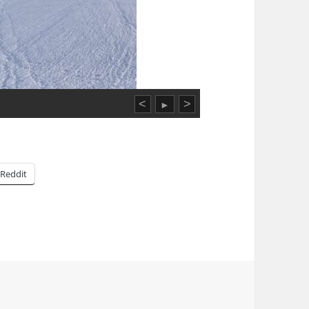
<
>
►
Reddit