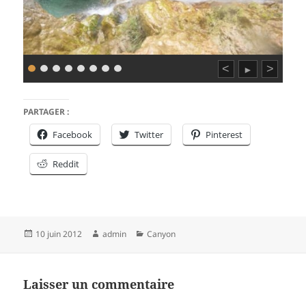
<
>
►
PARTAGER :
Facebook
Twitter
Pinterest
Reddit
Publié
Auteur
Catégories
10 juin 2012
admin
Canyon
le
Laisser un commentaire