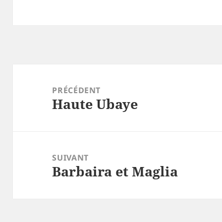
Navigation
de
PRÉCÉDENT
Haute Ubaye
l’article
Article
précédent :
SUIVANT
Barbaira et Maglia
Article
suivant :