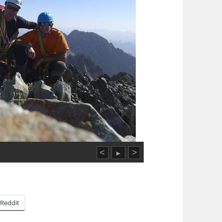
<
>
►
Reddit