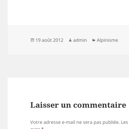
Publié
Auteur
Catégories
19 août 2012
admin
Alpinisme
le
Laisser un commentaire
Votre adresse e-mail ne sera pas publiée.
Les