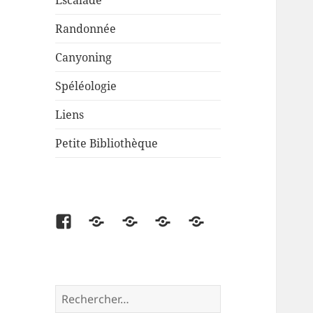
Escalade
Randonnée
Canyoning
Spéléologie
Liens
Petite Bibliothèque
Facebook
Partenaire
Liens
Cartes
Petite
disponibles
Bibliothèque
Rechercher :