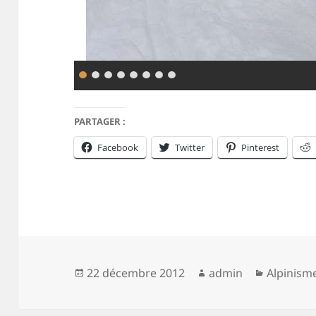
PARTAGER :
Facebook
Twitter
Pinterest
Publié
Auteur
Catégori
22 décembre 2012
admin
Alpinism
le