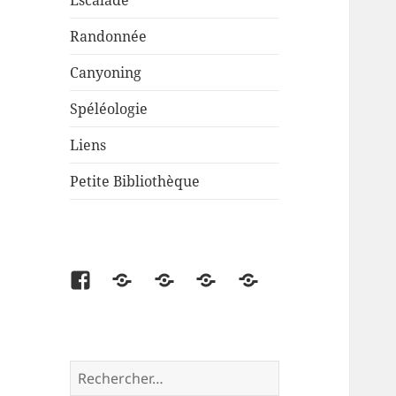
Escalade
Randonnée
Canyoning
Spéléologie
Liens
Petite Bibliothèque
Facebook
Partenaire
Liens
Cartes
Petite
disponibles
Bibliothèque
Rechercher :