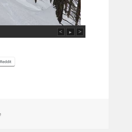
<
>
►
Reddit
es
e