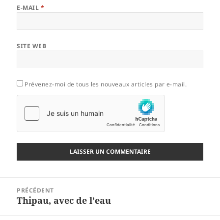
E-MAIL
*
SITE WEB
Prévenez-moi de tous les nouveaux articles par e-mail.
Navigation
PRÉCÉDENT
de
Thipau, avec de l’eau
Article
l’article
précédent :