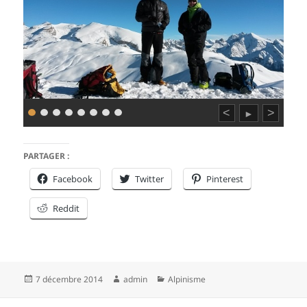
<
>
►
PARTAGER :
Facebook
Twitter
Pinterest
Reddit
Publié
Auteur
Catégories
7 décembre 2014
admin
Alpinisme
le