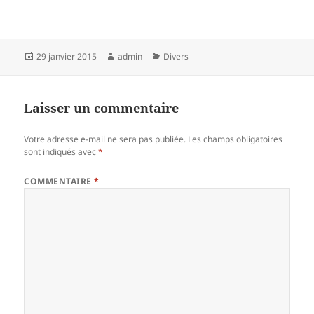
Publié
Auteur
Catégories
29 janvier 2015
admin
Divers
le
Laisser un commentaire
Votre adresse e-mail ne sera pas publiée.
Les champs obligatoires
sont indiqués avec
*
COMMENTAIRE
*