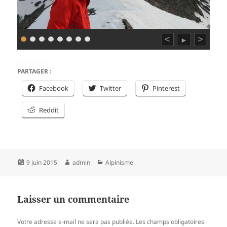
<
>
►
PARTAGER :
Facebook
Twitter
Pinterest
Reddit
Publié
Auteur
Catégories
9 juin 2015
admin
Alpinisme
le
Laisser un commentaire
Votre adresse e-mail ne sera pas publiée.
Les champs obligatoires