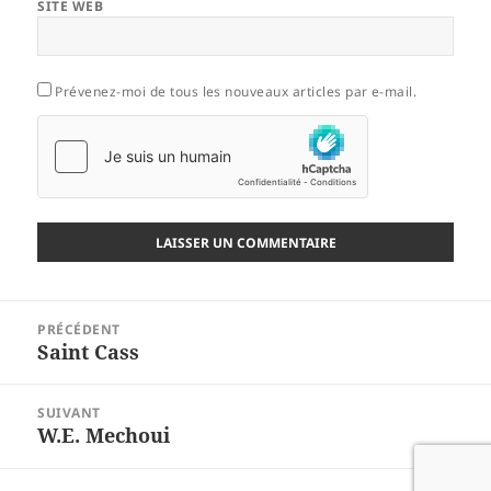
SITE WEB
Prévenez-moi de tous les nouveaux articles par e-mail.
Navigation
PRÉCÉDENT
de
Saint Cass
Article
l’article
précédent :
SUIVANT
W.E. Mechoui
Article
suivant :