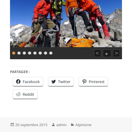
<
>
►
PARTAGER :
Facebook
Twitter
Pinterest
Reddit
Publié
Auteur
Catégories
20 septembre 2015
admin
Alpinisme
le