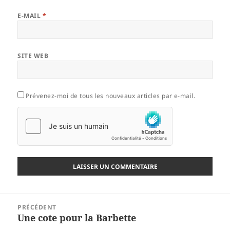
E-MAIL
*
SITE WEB
Prévenez-moi de tous les nouveaux articles par e-mail.
Navigation
PRÉCÉDENT
de
Une cote pour la Barbette
Article
l’article