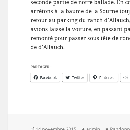
seconde partie de notre ballade. En 
arrêtons à la baume de la Sourne tou
retour au parking du ranch d’Allauch
avions laissé la voiture, en passant pa
remonté pour passer sous tête de rond
de d’Allauch.
PARTAGER :
Facebook
Twitter
Pinterest
Publié
Auteur
Catégori
14 novembre 2015
admin
Randonn