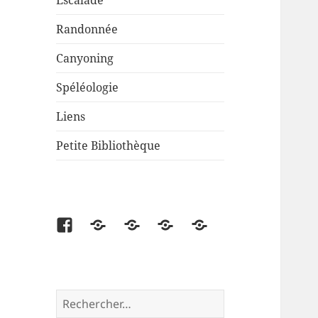
Escalade
Randonnée
Canyoning
Spéléologie
Liens
Petite Bibliothèque
Facebook
Partenaire
Liens
Cartes
Petite
disponibles
Bibliothèque
Rechercher :