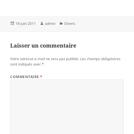
Publié
Auteur
Catégories
18 juin 2011
admin
Divers
le
Laisser un commentaire
Votre adresse e-mail ne sera pas publiée.
Les champs obligatoires
sont indiqués avec
*
COMMENTAIRE
*