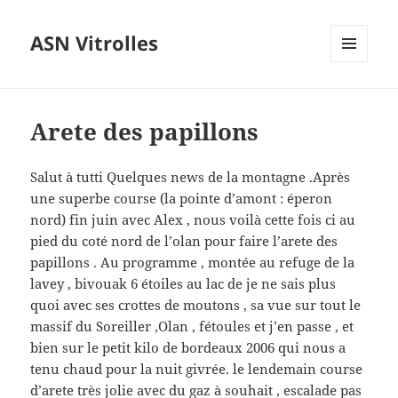
ASN Vitrolles
MENU
ET
WIDGETS
Arete des papillons
Salut à tutti Quelques news de la montagne .Après
une superbe course (la pointe d’amont : éperon
nord) fin juin avec Alex , nous voilà cette fois ci au
pied du coté nord de l’olan pour faire l’arete des
papillons . Au programme , montée au refuge de la
lavey , bivouak 6 étoiles au lac de je ne sais plus
quoi avec ses crottes de moutons , sa vue sur tout le
massif du Soreiller ,Olan , fétoules et j’en passe , et
bien sur le petit kilo de bordeaux 2006 qui nous a
tenu chaud pour la nuit givrée. le lendemain course
d’arete très jolie avec du gaz à souhait , escalade pas