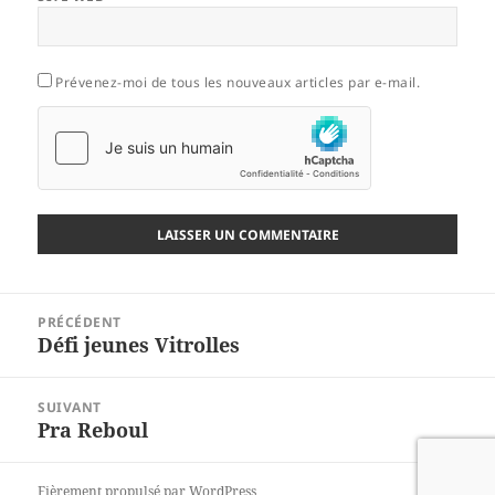
Prévenez-moi de tous les nouveaux articles par e-mail.
Navigation
PRÉCÉDENT
de
Défi jeunes Vitrolles
Article
l’article
précédent :
SUIVANT
Pra Reboul
Article
suivant :
Fièrement propulsé par WordPress