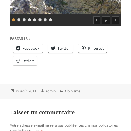
<
>
►
PARTAGER :
Facebook
Twitter
Pinterest
Reddit
Publié
Auteur
Catégories
29 août 2011
admin
Alpinisme
le
Laisser un commentaire
Votre adresse e-mail ne sera pas publiée.
Les champs obligatoires
sont indiqués avec
*