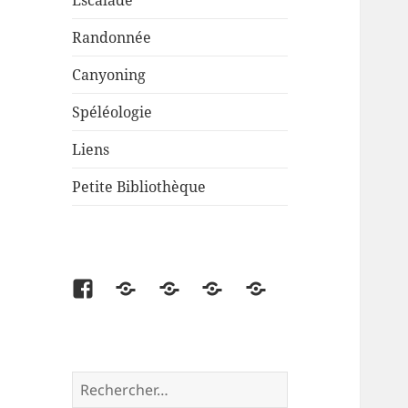
Escalade
Randonnée
Canyoning
Spéléologie
Liens
Petite Bibliothèque
Facebook
Partenaire
Liens
Cartes
Petite
disponibles
Bibliothèque
Rechercher :