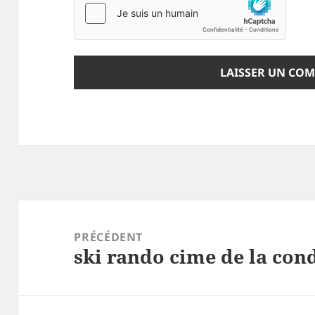
Navigation
de
PRÉCÉDENT
ski rando cime de la co
l’article
Article
précédent :