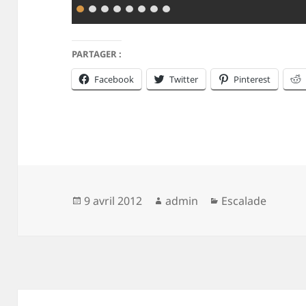
PARTAGER :
Facebook
Twitter
Pinterest
Publié
Auteur
Catégories
9 avril 2012
admin
Escalade
le