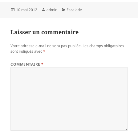
Publié
Auteur
Catégories
10 mai 2012
admin
Escalade
le
Laisser un commentaire
Votre adresse e-mail ne sera pas publiée.
Les champs obligatoires
sont indiqués avec
*
COMMENTAIRE
*