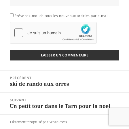
Prévenez-moi de tous les nouveaux articles par e-mail.
Navigation
PRÉCÉDENT
de
ski de rando aux orres
Article
l’article
précédent :
SUIVANT
Un petit tour dans le Tarn pour la noel
Article
suivant :
Fièrement propulsé par WordPress