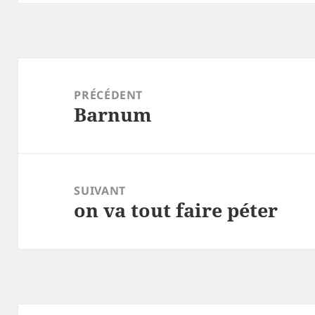
Navigation
de
PRÉCÉDENT
Barnum
l’article
Article
précédent :
SUIVANT
on va tout faire péter
Article
suivant :