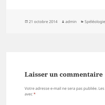
Publié
Auteur
Catégories
21 octobre 2014
admin
Spéléologi
le
Laisser un commentaire
Votre adresse e-mail ne sera pas publiée.
Les
avec
*