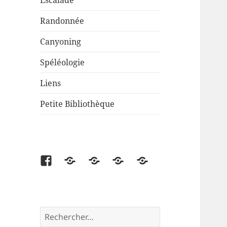
Escalade
Randonnée
Canyoning
Spéléologie
Liens
Petite Bibliothèque
Facebook
Partenaire
Liens
Cartes
Petite
disponibles
Bibliothèque
Rechercher :