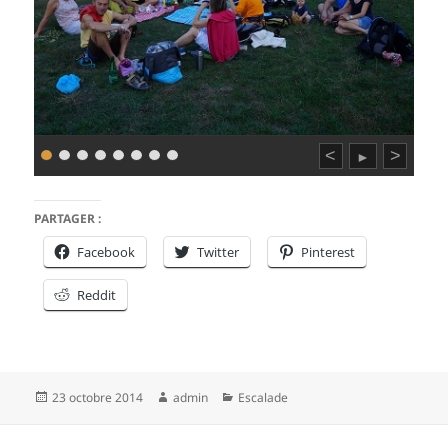
<
>
►
PARTAGER :
Facebook
Twitter
Pinterest
Reddit
Publié
Auteur
Catégories
23 octobre 2014
admin
Escalade
le