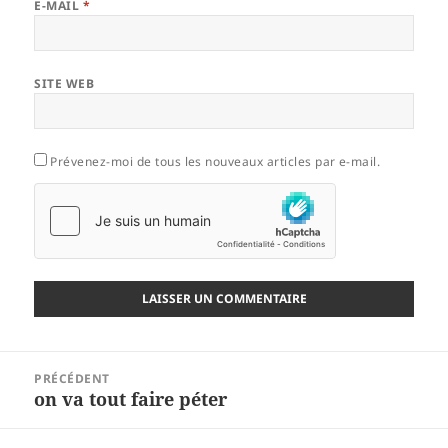
E-MAIL
*
SITE WEB
Prévenez-moi de tous les nouveaux articles par e-mail.
Navigation
PRÉCÉDENT
de
on va tout faire péter
Article
l’article
précédent :