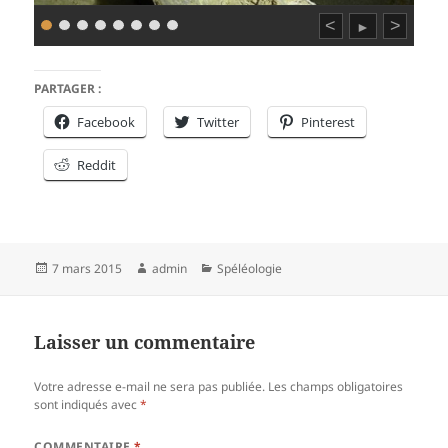
<
>
►
PARTAGER :
Facebook
Twitter
Pinterest
Reddit
Publié
Auteur
Catégories
7 mars 2015
admin
Spéléologie
le
Laisser un commentaire
Votre adresse e-mail ne sera pas publiée.
Les champs obligatoires
sont indiqués avec
*
COMMENTAIRE
*