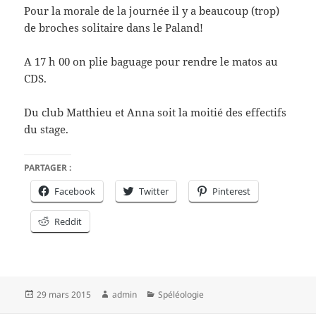
Pour la morale de la journée il y a beaucoup (trop)
de broches solitaire dans le Paland!
A 17 h 00 on plie baguage pour rendre le matos au
CDS.
Du club Matthieu et Anna soit la moitié des effectifs
du stage.
PARTAGER :
Facebook
Twitter
Pinterest
Reddit
Publié
Auteur
Catégories
29 mars 2015
admin
Spéléologie
le