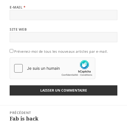
E-MAIL
*
SITE WEB
Prévenez-moi de tous les nouveaux articles par e-mail.
Navigation
PRÉCÉDENT
de
Fab is back
Article
l’article
précédent :