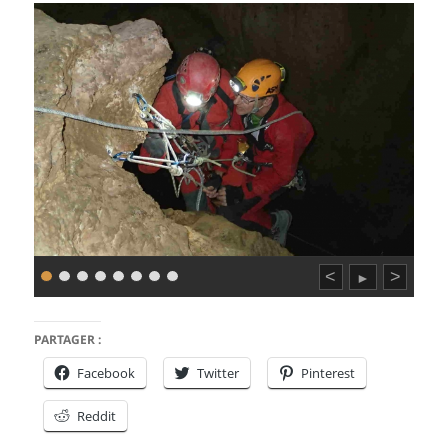
<
>
►
PARTAGER :
Facebook
Twitter
Pinterest
Reddit