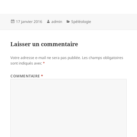
Publié
Auteur
Catégories
17 janvier 2016
admin
Spéléologie
le
Laisser un commentaire
Votre adresse e-mail ne sera pas publiée.
Les champs obligatoires
sont indiqués avec
*
COMMENTAIRE
*