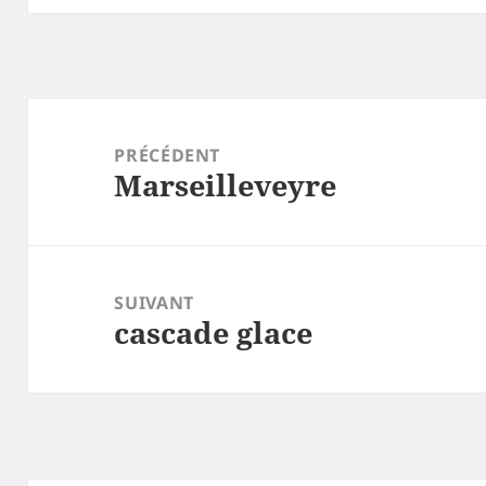
Navigation
de
PRÉCÉDENT
Marseilleveyre
l’article
Article
précédent :
SUIVANT
cascade glace
Article
suivant :