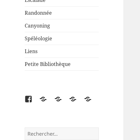
Escalade
Randonnée
Canyoning
Spéléologie
Liens
Petite Bibliothèque
Facebook
Partenaire
Liens
Cartes
Petite
disponibles
Bibliothèque
Rechercher :