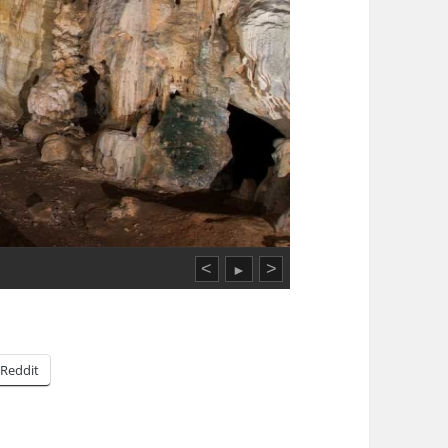
<
>
►
Reddit