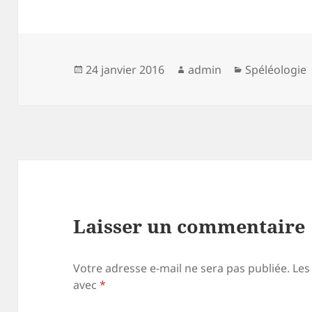
Publié
Auteur
Catégories
24 janvier 2016
admin
Spéléologie
le
Laisser un commentaire
Votre adresse e-mail ne sera pas publiée.
Les
avec
*