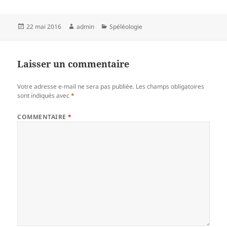
Publié
Auteur
Catégories
22 mai 2016
admin
Spéléologie
le
Laisser un commentaire
Votre adresse e-mail ne sera pas publiée.
Les champs obligatoires
sont indiqués avec
*
COMMENTAIRE
*