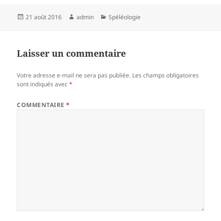
Publié
Auteur
Catégories
21 août 2016
admin
Spéléologie
le
Laisser un commentaire
Votre adresse e-mail ne sera pas publiée.
Les champs obligatoires
sont indiqués avec
*
COMMENTAIRE
*