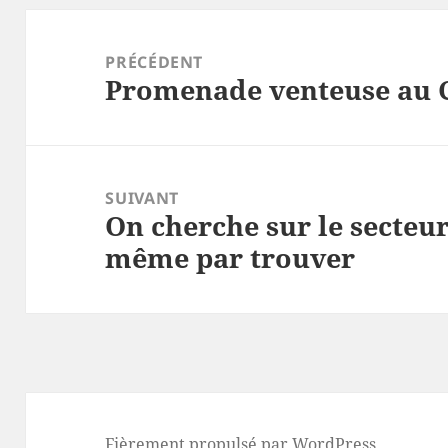
Navigation
de
PRÉCÉDENT
Promenade venteuse au C
l’article
Article
précédent :
SUIVANT
On cherche sur le secteur 
Article
même par trouver
suivant :
Fièrement propulsé par WordPress