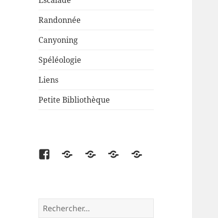
Escalade
Randonnée
Canyoning
Spéléologie
Liens
Petite Bibliothèque
Facebook
Partenaire
Liens
Cartes
Petite
disponibles
Bibliothèque
Rechercher :