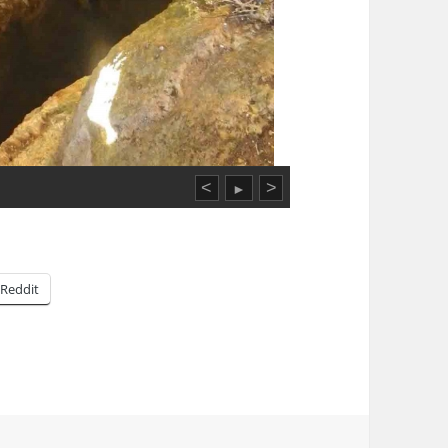
<
>
►
Reddit