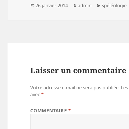
Publié
Auteur
Catégories
26 janvier 2014
admin
Spéléologie
le
Laisser un commentaire
Votre adresse e-mail ne sera pas publiée.
Les
avec
*
COMMENTAIRE
*