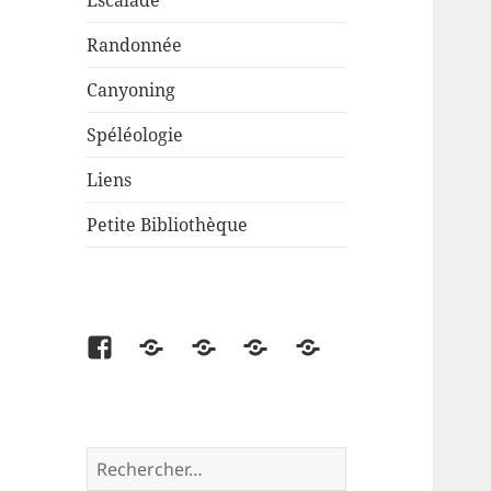
Escalade
Randonnée
Canyoning
Spéléologie
Liens
Petite Bibliothèque
Facebook
Partenaire
Liens
Cartes
Petite
disponibles
Bibliothèque
Rechercher :