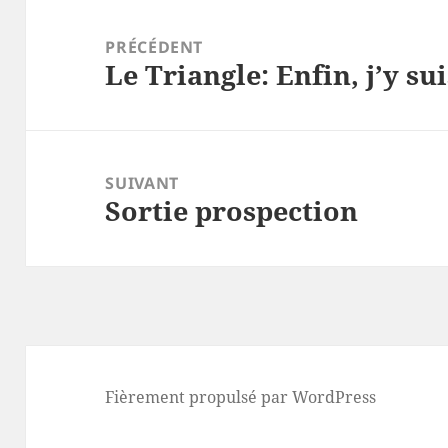
Navigation
de
PRÉCÉDENT
Le Triangle: Enfin, j’y sui
l’article
Article
précédent :
SUIVANT
Sortie prospection
Article
suivant :
Fièrement propulsé par WordPress