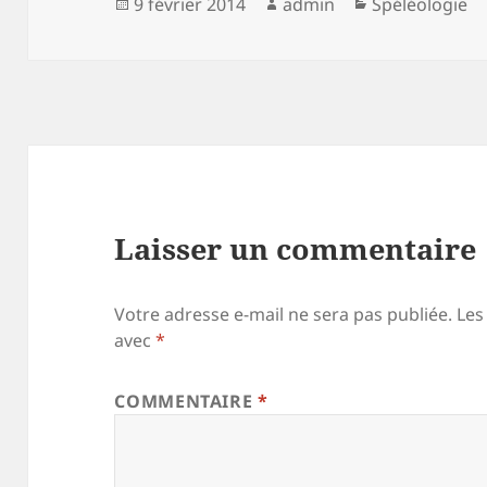
Publié
Auteur
Catégories
9 février 2014
admin
Spéléologie
le
Laisser un commentaire
Votre adresse e-mail ne sera pas publiée.
Les
avec
*
COMMENTAIRE
*