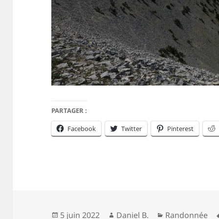
PARTAGER :
Facebook
Twitter
Pinterest
Publié
Auteur
Catégories
5 juin 2022
Daniel B.
Randonnée