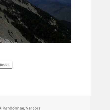
Reddit
Mots-
Randonnée
,
Vercors