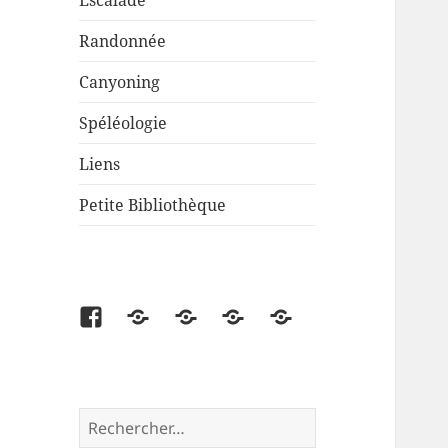
Escalade
Randonnée
Canyoning
Spéléologie
Liens
Petite Bibliothèque
Facebook
Partenaire
Liens
Cartes
Petite
disponibles
Bibliothèque
Rechercher :