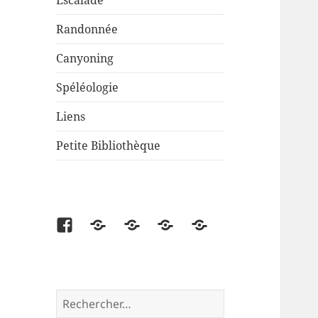
Escalade
Randonnée
Canyoning
Spéléologie
Liens
Petite Bibliothèque
Facebook
Partenaire
Liens
Cartes
Petite
disponibles
Bibliothèque
Rechercher :