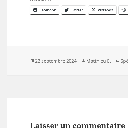
Facebook
Twitter
Pinterest
Publié
Auteur
Cat
22 septembre 2024
Matthieu E.
Spé
le
Laisser un commentaire