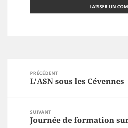
Navigation
de
PRÉCÉDENT
L’ASN sous les Cévennes
l’article
Article
précédent :
SUIVANT
Journée de formation sur
Article