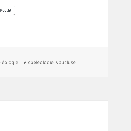
Reddit
égories
Mots-
léologie
spéléologie
,
Vaucluse
clés