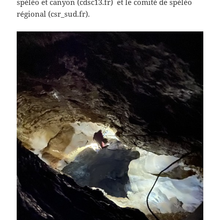
spéléo et canyon (cdsc13.fr) et le comité de spéléo
régional (csr_sud.fr).