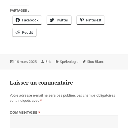
PARTAGER :
Facebook
Twitter
Pinterest
Reddit
Publié
Auteur
Catégories
Mots-
16 mars 2025
Eric
Spéléologie
Siou Blanc
le
clés
Laisser un commentaire
Votre adresse e-mail ne sera pas publiée.
Les champs obligatoires
sont indiqués avec
*
COMMENTAIRE
*