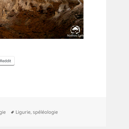
Reddit
es
Mots-
gie
Ligurie
,
spéléologie
clés