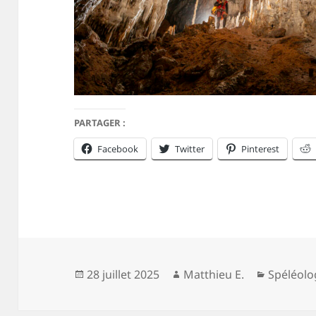
PARTAGER :
Facebook
Twitter
Pinterest
Publié
Auteur
Catégori
28 juillet 2025
Matthieu E.
Spéléolo
le