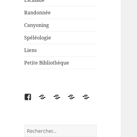
Escalade
Randonnée
Canyoning
Spéléologie
Liens
Petite Bibliothèque
Facebook
Partenaire
Liens
Cartes
Petite
disponibles
Bibliothèque
Rechercher :