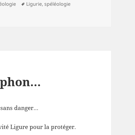
gories
Mots-
éologie
Ligurie
,
spéléologie
clés
, phon…
é sans danger…
ité Ligure pour la protéger.