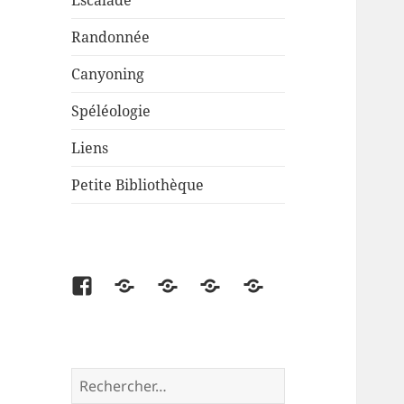
Escalade
Randonnée
Canyoning
Spéléologie
Liens
Petite Bibliothèque
Facebook
Partenaire
Liens
Cartes
Petite
disponibles
Bibliothèque
Rechercher :