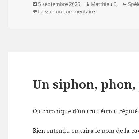
Publié
Auteur
Caté
5 septembre 2025
Matthieu E.
Spél
le
sur Et de 4…
Laisser un commentaire
Un siphon, phon
Ou chronique d’un trou étroit, réput
Bien entendu on taira le nom de la cav