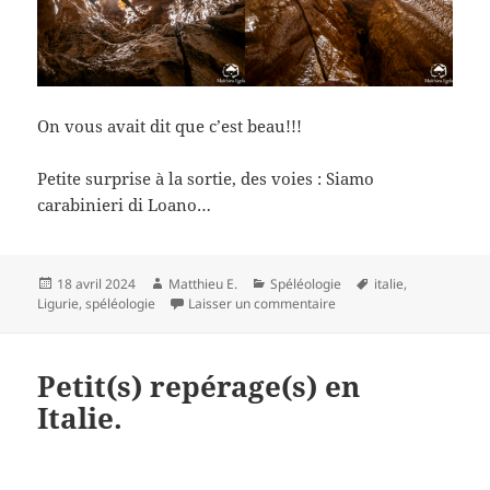
On vous avait dit que c’est beau!!!
Petite surprise à la sortie, des voies : Siamo
carabinieri di Loano…
Publié
Auteur
Catégories
Mots-
18 avril 2024
Matthieu E.
Spéléologie
italie
,
le
sur Buranco di San Pietr
clés
Ligurie
,
spéléologie
Laisser un commentaire
Petit(s) repérage(s) en
Italie.