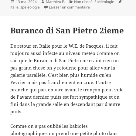
Publié
Auteur
Catégories
Mots-
13 mai 2024
Matthieu E.
Non classé
,
Spéléologie
le
sur Encore un tour en Italie
clés
italie
,
spéléologie
Laisser un commentaire
Buranco di San Pietro 2ieme
De retour en Italie pour le W.E. de Pacques, il fait
toujours aussi infecte au niveau météo Comme on
sait que le Buranco di San Pietro ne craint rien ou
pas grand chose on y retourne pour aller voir la
galerie parallèle. C’est bien plus humide qu’en
Février mais pas franchement en crue. L’autre
branche qui part en vire avant le tronçon plein vide
de l’avant dernier puits est fort sympathique et on
fini dans la grande salle en descendant par d’autre
puits.
Comme on a pas oublié les babioles
photographiques on prend une petite photo dans