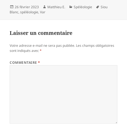
Publié
Auteur
Catégories
Mots-
26 février 2023
Matthieu E.
Spéléologie
Siou
le
clés
Blanc
,
spéléologie
,
Var
Laisser un commentaire
Votre adresse e-mail ne sera pas publiée.
Les champs obligatoires
sont indiqués avec
*
COMMENTAIRE
*